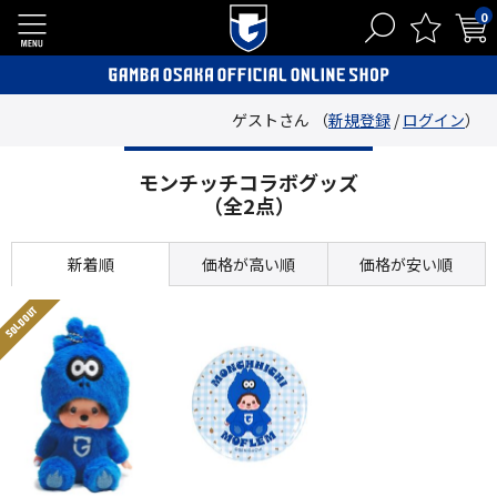
0
ゲストさん （
新規登録
/
ログイン
）
モンチッチコラボグッズ
（全2点）
新着順
価格が高い順
価格が安い順
SOLD OUT