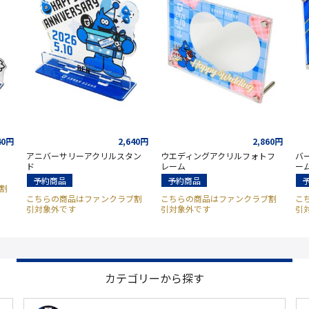
40円
2,640円
2,860円
アニバーサリーアクリルスタン
ウエディングアクリルフォトフ
バ
ド
レーム
ー
予約商品
予約商品
割
こちらの商品はファンクラブ割
こちらの商品はファンクラブ割
こ
引対象外です
引対象外です
引
カテゴリーから探す