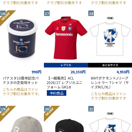
クラブ割引対象外です
クラブ割引対象外です
クラブ割引対象外です
SOLD OUT
990円
20,350円
4,950円
パナスタ10周年記念パ
【一般販売】ACL
WHTポケモン×Jリーグ
ナスタの芝栽培キット
2026/27 レプリカユニ
レントラー Tシャツ（サ
フォーム GK1st
イズM/L/XL）
こちらの商品はファン
予約商品
クラブ割引対象外です。
こちらの商品はファン
クラブ割引対象外です
SOLD OUT
SOLD OUT