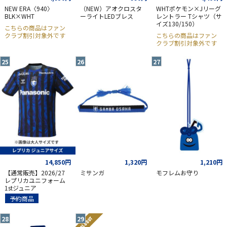
NEW ERA〈940〉
（NEW）アオクロスタ
WHTポケモン×Jリーグ
BLK×WHT
ーライトLEDブレス
レントラー Tシャツ（サ
イズ130/150）
こちらの商品はファン
クラブ割引対象外です
こちらの商品はファン
クラブ割引対象外です
14,850円
1,320円
1,210円
【通常販売】2026/27
ミサンガ
モフレムお守り
レプリカユニフォーム
1stジュニア
予約商品
SOLD OUT