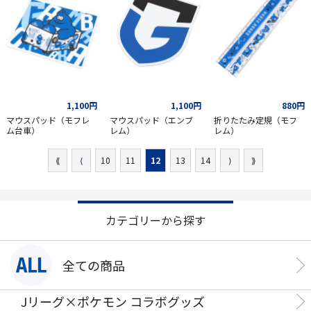
1,100円
1,100円
880円
マウスパッド（モフレ
マウスパッド（エンブ
折りたたみ定規（モフ
ム台車）
レム）
レム）
⟪
⟨
10
11
12
13
14
⟩
⟫
カテゴリーから探す
全ての商品
Jリーグ×ポケモン コラボグッズ