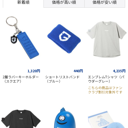
新着順
価格が高い順
価格が安い順
1,320円
440円
4,235円
2層ラバーキーホルダー
ショートリストバンド
エンブレムTシャツ（パ
（スクエア）
（ブルー）
ウダーグレー）
こちらの商品はファン
クラブ割引対象外です