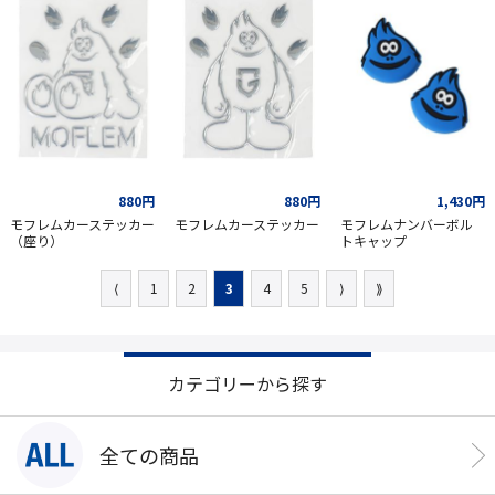
880円
880円
1,430円
モフレムカーステッカー
モフレムカーステッカー
モフレムナンバーボル
（座り）
トキャップ
⟨
1
2
3
4
5
⟩
⟫
カテゴリーから探す
全ての商品