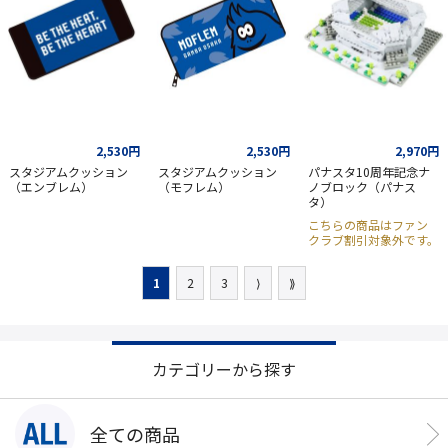
2,530円
2,530円
2,970円
スタジアムクッション
スタジアムクッション
パナスタ10周年記念ナ
（エンブレム）
（モフレム）
ノブロック（パナス
タ）
こちらの商品はファン
クラブ割引対象外です。
1
2
3
⟩
⟫
カテゴリーから探す
全ての商品