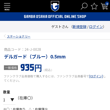
0
ゲストさん （
新規登録
/
ログイン
）
ステーショナリー
商品コード：24-J-0028
デルガード（ブルー）0.5mm
935円
一般価格
（税込）
ファンクラブ会員価格で購入するには、ファンクラブ会員番号で
[ログイン]
し
てください。
数量
（在庫〇）
※○：在庫有り、△：在庫僅少