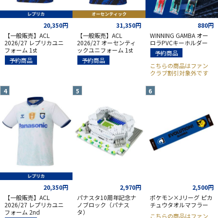
20,350円
31,350円
880円
【一般販売】ACL
【一般販売】ACL
WINNING GAMBA オー
2026/27 レプリカユニ
2026/27 オーセンティ
ロラPVCキーホルダー
フォーム 1st
ックユニフォーム 1st
予約商品
予約商品
予約商品
こちらの商品はファン
クラブ割引対象外です
20,350円
2,970円
2,500円
【一般販売】ACL
パナスタ10周年記念ナ
ポケモン×Jリーグ ピカ
2026/27 レプリカユニ
ノブロック（パナス
チュウタオルマフラー
フォーム 2nd
タ）
こちらの商品はファン