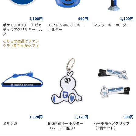
1,100円
990円
1,100円
ポケモン×Jリーグ ピカ
モフレムぷにぷにキー
マフラーキーホルダー
チュウアクリルキーホル
ホルダー
ダー
こちらの商品はファン
クラブ割引対象外です
1,320円
1,320円
990円
ミサンガ
BIG刺繡キーホルダー
ハーチモヘアクリップ
（ハーチモ座り）
（2個セット）