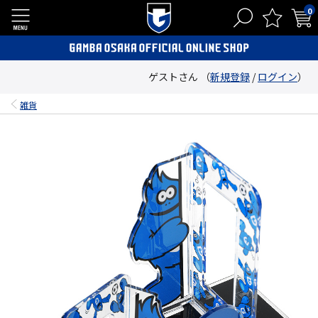
0
ゲストさん （
新規登録
/
ログイン
）
雑貨