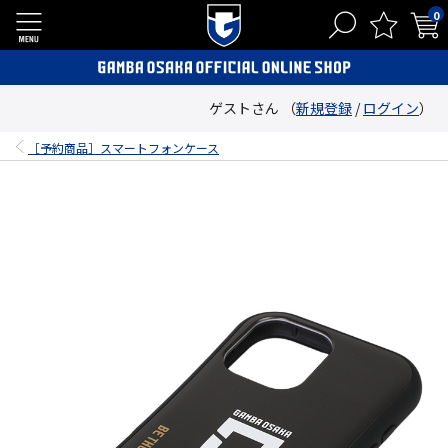
0
ゲストさん （
新規登録
/
ログイン
）
［予約商品］スマートフォンケース