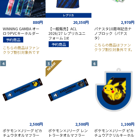
880円
20,350円
2,970円
WINNING GAMBA オー
【一般販売】ACL
パナスタ10周年記念ナ
ロラPVCキーホルダー
2026/27 レプリカユニ
ノブロック（パナス
フォーム 1st
タ）
予約商品
予約商品
こちらの商品はファン
こちらの商品はファン
クラブ割引対象外です。
クラブ割引対象外です
SOLD OUT
2,500円
2,500円
1,100円
ポケモン×Jリーグ ピカ
ポケモン×Jリーグ レン
ポケモン×Jリーグ ピカ
チュウタオルマフラー
トラータオルマフラー
チュウアクリルキーホル