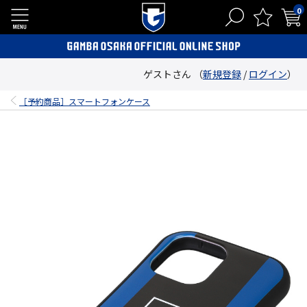
0
ゲストさん （
新規登録
/
ログイン
）
［予約商品］スマートフォンケース