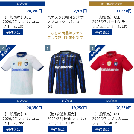
20,350円
2,970円
31,350円
【一般販売】ACL
パナスタ10周年記念ナ
【一般販売】ACL
2026/27 レプリカユニ
ノブロック（パナス
2026/27 オーセンティ
フォーム 1st
タ）
ックユニフォーム 1st
予約商品
予約商品
こちらの商品はファン
クラブ割引対象外です。
販売期間前
販売期間前
20,350円
19,250円
20,350円
【一般販売】ACL
【第1次追加販売】
【一般販売】ACL
2026/27 レプリカユニ
2026/27 [長袖]レプリカ
2026/27 レプリカユニ
フォーム 2nd
ユニフォーム1st
フォーム GK1st
予約商品
予約商品
予約商品