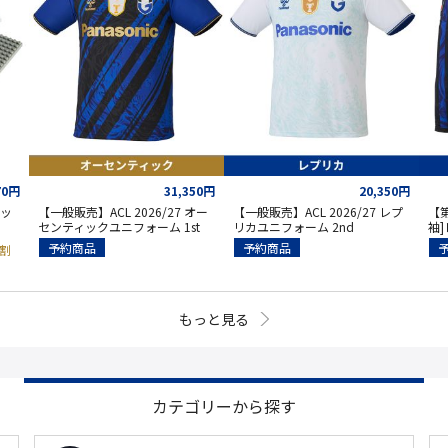
70円
31,350円
20,350円
ロッ
【一般販売】ACL 2026/27 オー
【一般販売】ACL 2026/27 レプ
【第
センティックユニフォーム 1st
リカユニフォーム 2nd
袖
予約商品
予約商品
割
もっと見る
カテゴリーから探す