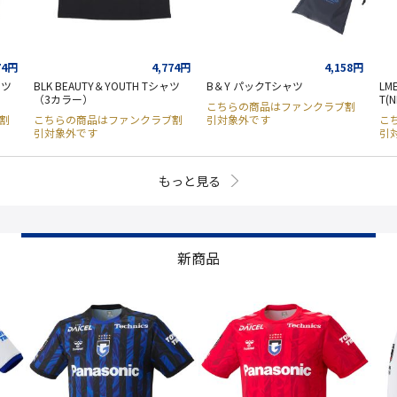
74円
4,774円
4,158円
ャツ
BLK BEAUTY＆YOUTH Tシャツ
B＆Y パックTシャツ
LM
（3カラー）
T(N
こちらの商品はファンクラブ割
割
こちらの商品はファンクラブ割
引対象外です
こ
引対象外です
引
もっと見る
新商品