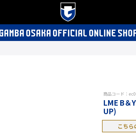
商品コード：ec00
LME B＆
UP)
こちら