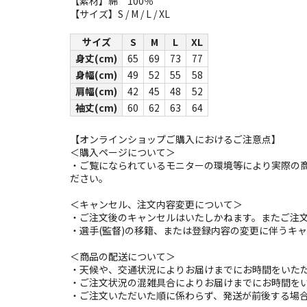
【素材】綿 100％
【サイズ】S / M / L / XL
サイズ
S
M
L
XL
身丈(cm)
65
69
73
77
身幅(cm)
49
52
55
58
肩幅(cm)
42
45
48
52
袖丈(cm)
60
62
63
64
【オンラインショップご購入におけるご注意点】
＜購入ページについて＞
・ご覧になられているモニターの環境等により実際の
ださい。
＜キャンセル、注文内容変更について＞
・ご注文後のキャンセルはいたしかねます。またご注
・選手(監督)の移籍、または登録内容の変更に伴うキ
＜商品の配送について＞
・天候や、交通状況によりお届けまでにお時間をいた
・ご注文状況の混雑具合によりお届けまでにお時間を
・ご注文いただいた順に係わらず、発送が前後する場