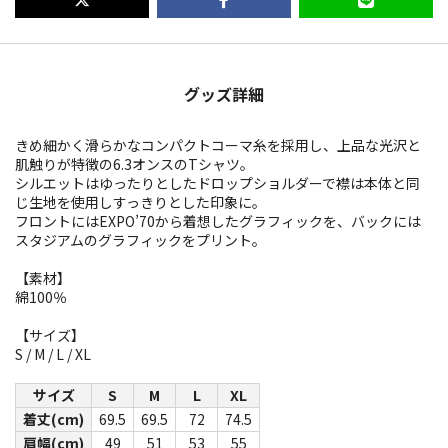
グッズ詳細
きめ細かく滑らかなコンパクトコーマ糸を採用し、上品な光沢と
肌触りが特徴の6.3オンスのTシャツ。
シルエットはゆったりとしたドロップショルダーで襟は本体と同
じ生地を使用しすっきりとした印象に。
フロントにはEXPO’70から着想したグラフィックを、バックには
スタジアムのグラフィックをプリント。
【素材】
綿100％
【サイズ】
S / M / L / XL
サイズ
S
M
L
XL
着丈(cm)
69.5
69.5
72
74.5
肩幅(cm)
49
51
53
55